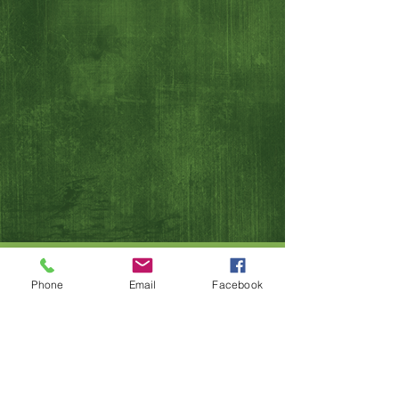
Phone
Email
Facebook
Desfășurați cantina în pădurea Teuteburg
Tel:
05421/7136645
menseria@nollerschlucht.de